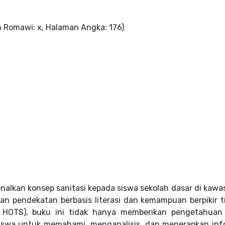
n Romawi: x, Halaman Angka: 176)
alkan konsep sanitasi kepada siswa sekolah dasar di kawa
gan pendekatan berbasis literasi dan kemampuan berpikir t
au HOTS), buku ini tidak hanya memberikan pengetahuan
siswa untuk memahami, menganalisis, dan menerapkan inf