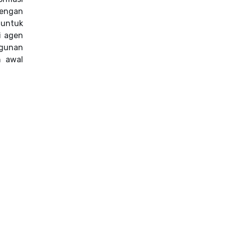
dengan
 untuk
i agen
ngunan
h awal