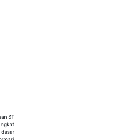
san 3T
ingkat
 dasar
ormasi