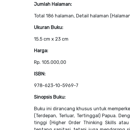
Jumlah Halaman:
Total 186 halaman, Detail halaman (Halama
Ukuran Buku:
15.5 cm x 23 cm
Harga:
Rp. 105.000,00
ISBN:
978-623-10-5969-7
Sinopsis Buku:
Buku ini dirancang khusus untuk memperken
(Terdepan, Terluar, Tertinggal) Papua. Den
tinggi (Higher Order Thinking Skills at
tentang sanitasi, tetapi juga mendorong 