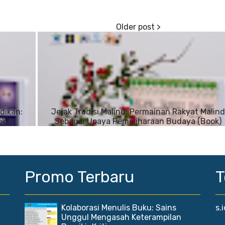
dikan:
Jejak Tradisi Malind: Permainan Rakyat Malin
ok)
Sebagai Upaya Pemeliharaan Budaya (Book)
Promo Terbaru
T
Kolaborasi Menulis Buku: Sains
s.
Unggul Mengasah Keterampilan