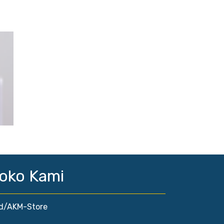
d
oko Kami
id/AKM-Store